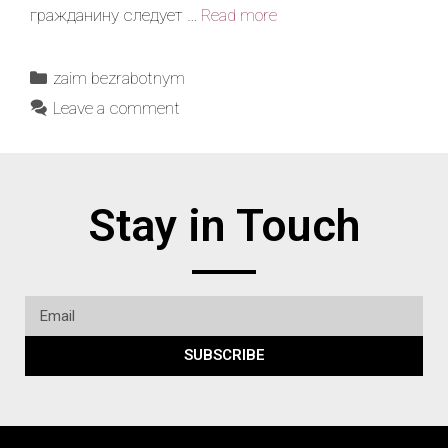
гражданину следует …
Read more
zaim bezrabotnym
Leave a comment
Stay in Touch
SUBSCRIBE